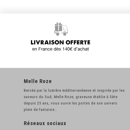
Melle Roze
Bercée par la lumière méditerranéenne et inspirée par les
saveurs du Sud, Melle Roze, graveuse établie à Sète
depuis 25 ans, vous ouvre les portes de son univers
plein de fantaisie…
Réseaux sociaux