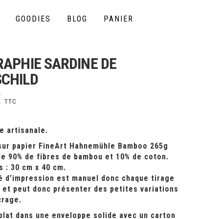
GOODIES
BLOG
PANIER
RAPHIE SARDINE DE
CHILD
€
TTC
e artisanale.
sur papier FineArt Hahnemühle Bamboo 265g
e 90% de fibres de bambou et 10% de coton.
 : 30 cm x 40 cm.
é d’impression est manuel donc chaque tirage
 et peut donc présenter des petites variations
crage.
plat dans une enveloppe solide avec un carton