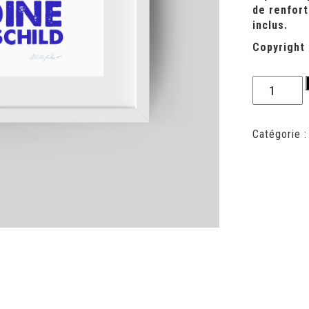
de renfort
inclus.
Copyright 
quantité
de
Sérigraphie
sardine
Catégorie 
de
Rothschild