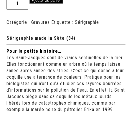
quantité
Ajouter au panier
de
Sérigraphie
Saint
Catégorie :
Gravures
Étiquette :
Sérigraphie
Jacquie
et
Sérigraphie made in
Sète
(34)
Michel
Pour la petite histoire…
Les Saint-Jacques sont de vraies sentinelles de la mer.
Elles fonctionnent comme un arbre où le temps laisse
année après année des stries. C’est ce qui donne à leur
coquille une alternance de couleurs. Pratique pour les
biologistes qui n’ont qu’à étudier ces rayures bourrées
d’informations sur la pollution de l’eau. En effet, la Saint
Jacques piège dans sa coquille les métaux lourds
libérés lors de catastrophes chimiques, comme par
exemple la marée noire du pétrolier Erika en 1999.