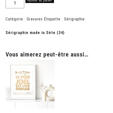
quantité
Ajouter au panier
de
Sérigraphie
Plus
Catégorie :
Gravures
Étiquette :
Sérigraphie
belle
la
Sérigraphie made in
Sète
(34)
vive
Vous aimerez peut-être aussi…